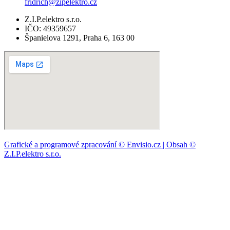
fridrich@zipelektro.cz
Z.I.P.elektro s.r.o.
IČO: 49359657
Španielova 1291, Praha 6, 163 00​
Grafické a programové zpracování © Envisio.cz | Obsah ©
Z.I.P.elektro s.r.o.