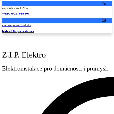
Zavolejte nám 8-17hod
+420 602 345 901
Kontaktujte nás kdykoliv
fridrich@zipelektro.cz
Z.I.P. Elektro
Elektroinstalace pro domácnosti i průmysl.